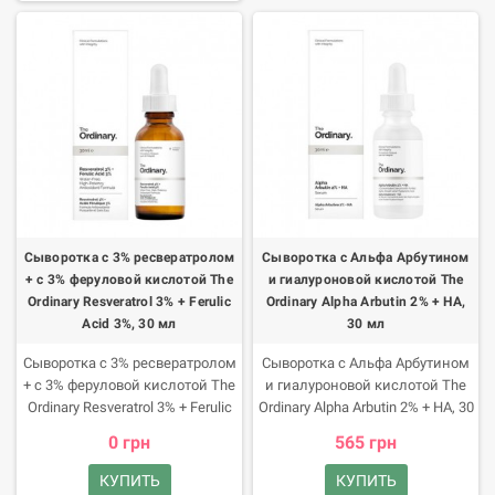
5% + EGCG и забудьте о
косметике! Преимущества
продукта Эксперты канадской
лаборатории The Ordinary
разработали
высокоэффективную
сыворотку для кожи вокруг
глаз с высокой концентрацией
активных компонентов.
Благодаря легкой текстуре ее
легко нанести, распределить и
можно использовать для
Сыворотка с 3% ресвератролом
Сыворотка с Альфа Арбутином
массажа.
+ с 3% феруловой кислотой The
и гиалуроновой кислотой The
Ordinary Resveratrol 3% + Ferulic
Ordinary Alpha Arbutin 2% + HA,
Acid 3%, 30 мл
30 мл
Сыворотка с 3% ресвератролом
Сыворотка с Альфа Арбутином
+ с 3% феруловой кислотой The
и гиалуроновой кислотой The
Ordinary Resveratrol 3% + Ferulic
Ordinary Alpha Arbutin 2% + HA, 30
Acid 3%, 30 мл The Ordinary
мл Мечтаете о светлой
0 грн
565 грн
Resveratrol 3% + Ferulic Acid 3%
фарфоровой коже с
это ваша защита от
потрясающе ровным тоном?
КУПИТЬ
КУПИТЬ