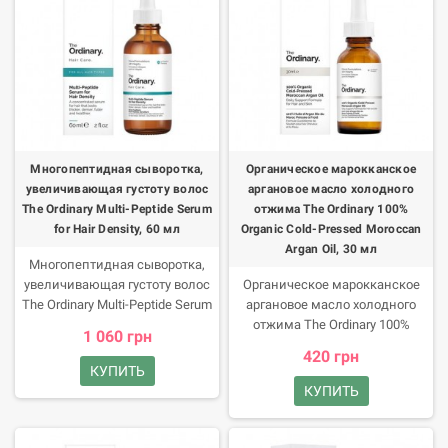
повышенной концентрации,
чтобы подарить коже заметное
обновление.
Многопептидная сыворотка,
Органическое марокканское
увеличивающая густоту волос
аргановое масло холодного
The Ordinary Multi-Peptide Serum
отжима The Ordinary 100%
for Hair Density, 60 мл
Organic Cold-Pressed Moroccan
Argan Oil, 30 мл
Многопептидная сыворотка,
увеличивающая густоту волос
Органическое марокканское
The Ordinary Multi-Peptide Serum
аргановое масло холодного
for Hair Density, 60 мл Волосы
отжима The Ordinary 100%
1 060 грн
потеряли былую плотность из-
Organic Cold-Pressed Moroccan
420 грн
за стресса, проблем со
Argan Oil, 30 мл Марокканское
КУПИТЬ
здоровьем или внешних
масло это питание, молодость
КУПИТЬ
факторов? Верните его красоту
и красота. Почувствуйте его
с The Ordinary Multi-Peptide
силу со 100% Organic Cold-
Serum for Hair Density! Это
Pressed Moroccan Argan Oil!