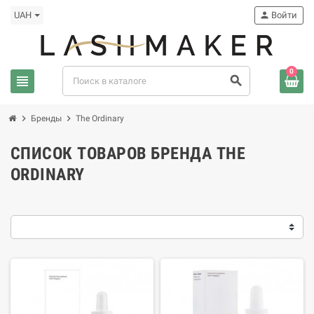
UAH
person
Войти
0
view_headline
search
chevron_right
chevron_right
Бренды
The Ordinary
СПИСОК ТОВАРОВ БРЕНДА THE
ORDINARY