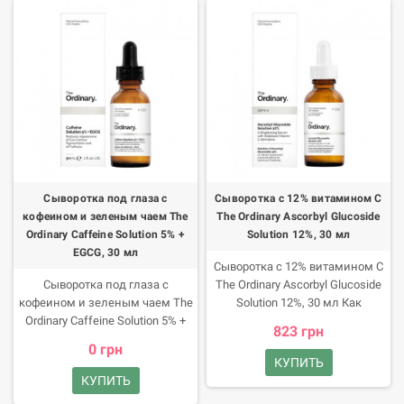
Squalane! Преимущества
продукта Канадские
специалисты из лаборатории
The Ordinary разработали новую
улучшенную формулу
ретинола, чтобы подарить
новую жизнь зрелой и слабой
коже без раздражений и
шелушения. Безводная
сыворотка содержит высокую
концентрацию активных
Сыворотка под глаза с
Сыворотка с 12% витамином С
веществ, что обеспечивает
кофеином и зеленым чаем The
The Ordinary Ascorbyl Glucoside
такой результат: укрепленная
Ordinary Caffeine Solution 5% +
Solution 12%, 30 мл
текстура кожи, разглаженные
EGCG, 30 мл
морщины, улучшенный тон
Сыворотка с 12% витамином С
лица, восстановленная
Сыворотка под глаза с
The Ordinary Ascorbyl Glucoside
упругость кожи. Продукт с
кофеином и зеленым чаем The
Solution 12%, 30 мл Как
ретиноидами не следует
Ordinary Caffeine Solution 5% +
наполнить кожу здоровым
823 грн
использовать во время
EGCG, 30 мл Надоело
сиянием, разгладить морщины
0 грн
беременности и кормления
маскировать темные круги
и улучшить тонус? Вам
КУПИТЬ
грудью.
консилером? Придайте коже
поможет сыворотка Ascorbyl
КУПИТЬ
свежий вид с Caffeine Solution
Glucoside Solution 12%.