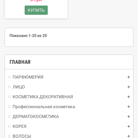
30 мл Ищете нежный пилинг?
Тогда The Ordinary Lactic Acid 5%
КУПИТЬ
+ HA 2% создан именно для
вас! Преимущества продукта
Пилинг на основе 5% молочной
кислоты это замечательное
Показано 1-25 из 25
средство для обновления и
отшелушивания сухой,
чувствительной, обезвоженной
кожи. Благодаря мягкому
ГЛАВНАЯ
действию он работает
деликатно и без раздражений.
ПАРФЮМЕРИЯ
ЛИЦО
КОСМЕТИКА ДЕКОРАТИВНАЯ
Профессиональная косметика
ДЕРМАТОКОСМЕТИКА
КОРЕЯ
ВОЛОСЫ