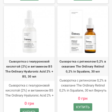
загрязненного воздуха, стресса
Поставьте тональный крем на
и преждевременного старения!
место и попробуйте The
Преимущества продукта
Ordinary Alpha Arbutin 2% + HA!
Эксперты канадской
Преимущества продукта
лаборатории The Ordinary
Сыворотка от канадского
разработали уникальную
бренда на основе альфа-
сыворотку с чрезвычайными
арбутина разработана
антиоксидантными
специально для людей с
свойствами. Она станет
гиперпигментацией, постакне
настоящим спасением для
и неровным тоном лица.
зрелой, тусклой и уставшей
кожи, которая склонна к
оксидативному стрессу.
Сыворотка с гиалуроновой
Сыворотка с ретинолом 0,2% в
Благодаря безводной формуле
кислотой (2%) и витамином B5
сквалане The Ordinary Retinol
вы получите: надежную защиту
The Ordinary Hyaluronic Acid 2% +
0,2% in Squalane, 30 мл
от свободных радикалов,
B5, 30 мл
обновление зрелой кожи,
Сыворотка с ретинолом 0,2% в
увеличенную стойкость к
Сыворотка с гиалуроновой
сквалане The Ordinary Retinol
воздействию УФ-лучей,
кислотой (2%) и витамином B5
0,2% in Squalane, 30 мл Вернуть
улучшенный обмен веществ
The Ordinary Hyaluronic Acid 2% +
молодость невозможно, но
0 грн
между клетками. Продукт не
B5, 30 мл Сухость,
вернуть молодой и свежий вид
0 грн
содержит силиконов, спиртов,
обезвоживание, тусклость,
лица вполне реально с The
КУПИТЬ
глютена и орехов.
шелушение забудьте об этих
Ordinary Retinol in Squalane!