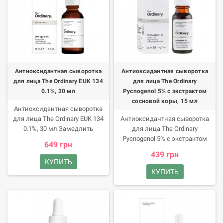
Антиоксидантная сыворотка
Антиоксидантная сыворотка
для лица The Ordinary EUK 134
для лица The Ordinary
0.1%, 30 мл
Pycnogenol 5% с экстрактом
сосновой коры, 15 мл
Антиоксидантная сыворотка
для лица The Ordinary EUK 134
Антиоксидантная сыворотка
0.1%, 30 мл Замедлить
для лица The Ordinary
возрастные изменения кожи
Pycnogenol 5% с экстрактом
649 грн
призвана сыворотка
сосновой коры, 15 мл
439 грн
канадского бренда The Ordinary.
Почувствуйте омолаживающую
КУПИТЬ
Продукт является веганским, в
силу французской морской
КУПИТЬ
его составе нет воды, спирта,
сосны с антиоксидантной
минерального масла,
сывороткой The Ordinary.
силиконов, орехов и глютена.
Продукт не содержит
компонентов животного
происхождения, воды, спирта,