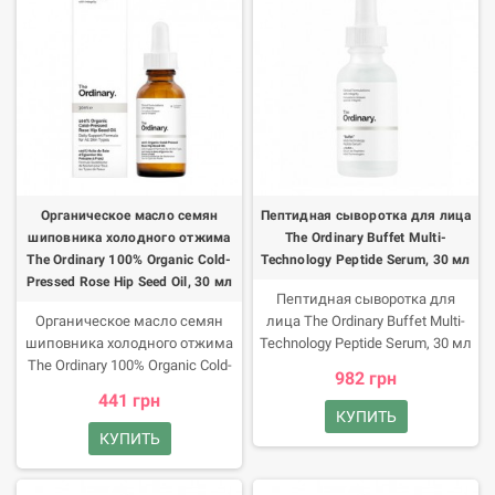
его не тестировали на
животных.
Органическое масло семян
Пептидная сыворотка для лица
шиповника холодного отжима
The Ordinary Buffet Multi-
The Ordinary 100% Organic Cold-
Technology Peptide Serum, 30 мл
Pressed Rose Hip Seed Oil, 30 мл
Пептидная сыворотка для
Органическое масло семян
лица The Ordinary Buffet Multi-
шиповника холодного отжима
Technology Peptide Serum, 30 мл
The Ordinary 100% Organic Cold-
Устранить заломы и морщины,
982 грн
Pressed Rose Hip Seed Oil, 30 мл
вернуть коже эластичность и
441 грн
The Ordinary 100% Organic Cold-
упругость помогает
КУПИТЬ
Pressed Rose Hip Seed Oil это
мультипептидная сыворотка
КУПИТЬ
сила природы для сияния и
The Ordinary. Это
красоты вашей кожи!
инновационный продукт,