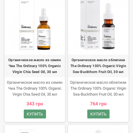
уникальная сыворотка с
Преимущества продукта
высокой концентрацией
Специалистам бренда The
различных пептидов, которая
Ordinary удалось создать
активизирует спящие
особое средство, что на 100%
волосяные фолликулы и
состоит из органического
стимулирует рост новых волос.
масла семян аргании
холодного отжима.
Органическое масло из семян
Органическое масло облепихи
Чиа The Ordinary 100% Organic
The Ordinary 100% Organic Virgin
Virgin Chia Seed Oil, 30 мл
Sea-Buckthorn Fruit Oil, 30 мл
Органическое масло из семян
Органическое масло облепихи
Чиа The Ordinary 100% Organic
The Ordinary 100% Organic Virgin
Virgin Chia Seed Oil, 30 мл
Sea-Buckthorn Fruit Oil, 30 мл
Органическое масло The
Для ежедневной заботы о
343 грн
764 грн
Ordinary сила природы для
коже органическое масло
красоты волос и кожи! Это
облепихи бренда The Ordinary.
КУПИТЬ
КУПИТЬ
веганский продукт, который не
Веганский продукт не имеет в
содержит воды, спирта,
составе воды, спирта,
силикона, глютена и орехов.
силиконов, орехов и глютена,