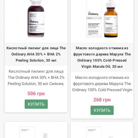
силиконов, глютена, орехов,
минерального масла, его не
тестировали на животных.
Преимущества продукта
Замедляет возрастные
изменения кожи и
стимулирует синтез коллагена.
Прекрасно увлажняет и питает.
Кислотный пилинг для лица The
Масло холодного отжима из
Улучшает тургор. Защищает от
Ordinary AHA 30% + BHA 2%
фруктового дерева Марула The
пагубного воздействия
Peeling Solution, 30 мл
Ordinary 100% Cold-Pressed
свободных радикалов.
Virgin Marula Oil, 30 мл
Предназначен для кожи всех
Кислотный пилинг для лица
типов. Продукт отличается
The Ordinary AHA 30% + BHA 2%
Масло холодного отжима из
темно-красным оттенком и
Peeling Solution, 30 мл Сияние,
фруктового дерева Марула The
приятным ароматом.
гладкость и ровный тон это не
Ordinary 100% Cold-Pressed Virgin
506 грн
мечта, а результат работы
Marula Oil, 30 мл ЗВЕРНТЬ
268 грн
пилинга Solution бренда The
УВАГУ! Цей товар з уцнкою,
КУПИТЬ
Ordinary! Преимущества
тому що строк його придатност
КУПИТЬ
продукта Эксперты из
добга кнця.
лаборатории The Ordinary
объединили в одном пилинге
кислоты двух типов в