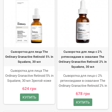
сертификации ECOCERT. Бьюти-
сыворотку Ascorbyl
силиконов, орехов и глютена,
советы Средство подходит для
Tetraisopalmitate Solution 20%.
его не тестировали на
ежедневного использования
Она содержит одну из самых
животных.
утром и вечером.
стабильных форм витамина С
и витамин F.
Сыворотка для лица The
Сыворотка для лица с 2%
Ordinary Granactive Retinoid 5% in
ретиноидами в сквалане The
Squalane, 30 мл
Ordinary Granactive Retinoid 2% in
Squalane, 30 мл
Сыворотка для лица The
Ordinary Granactive Retinoid 5% in
Сыворотка для лица с 2%
Squalane, 30 мл Зрелой коже
ретиноидами в сквалане The
необходима деликатная
Ordinary Granactive Retinoid 2% in
624 грн
забота. Ее обеспечит
Squalane, 30 мл Остановить
678 грн
сыворотка канадского бренда
течение времени невозможно,
КУПИТЬ
The Ordinary.
но замедлить старение
КУПИТЬ
реально с The Ordinary
Granactive Retinoid 2% in