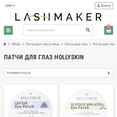
UAH
person
Войти
0
view_headline
search
chevron_right
chevron_right
chevron_right
chevron_right
ЛИЦО
Патчи для глаз и лица
Патчи для глаз
Патчи для глаз 
ПАТЧИ ДЛЯ ГЛАЗ HOLLYSKIN
Релевантность