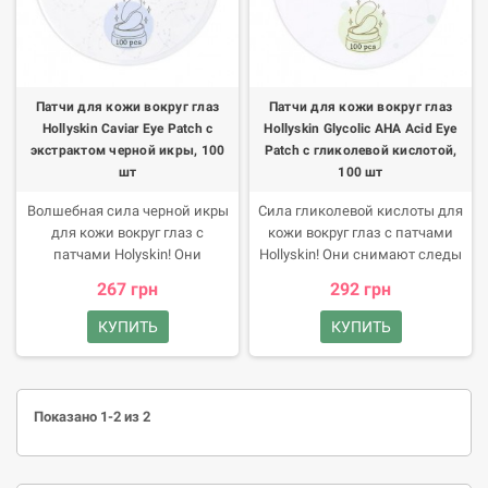
Патчи для кожи вокруг глаз
Патчи для кожи вокруг глаз
Hollyskin Caviar Eye Patch с
Hollyskin Glycolic AHA Acid Eye
экстрактом черной икры, 100
Patch с гликолевой кислотой,
шт
100 шт
Волшебная сила черной икры
Сила гликолевой кислоты для
для кожи вокруг глаз c
кожи вокруг глаз с патчами
патчами Holyskin! Они
Hollyskin! Они снимают следы
мгновенно снимают следы
усталости, отеки и темные
267 грн
292 грн
усталости, отеки и темные
круги, придавая коже сияние и
круги, придавая коже сияние и
свежесть.
КУПИТЬ
КУПИТЬ
свежесть.
Показано 1-2 из 2