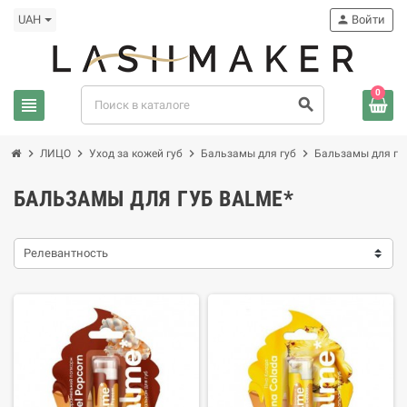
UAH
person
Войти
0
view_headline
search
chevron_right
chevron_right
chevron_right
chevron_right
ЛИЦО
Уход за кожей губ
Бальзамы для губ
Бальзамы для гу
БАЛЬЗАМЫ ДЛЯ ГУБ BALME*
Релевантность