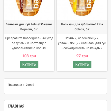
Бальзам для губ balme* Caramel
Бальзам для губ balme* Pina
Popcorn, 5 г
Colada, 5 г
Превратите повседневный уход
Сочный, освежающий,
за губами в настоящее
увлажняющий бальзам для губ
удовольствие с новым
необходимость на каждый
бальзамом balme* Caramel
день! Преимущества продукта
103 грн
97 грн
Popcorn. Он обладает сладким
Обладает приятной легкой
ароматом карамельного
консистенцией.
КУПИТЬ
КУПИТЬ
попкорна, который создает
теплую атмосферу пересмотра
фильмов в любимом
кинотеатре.
Показано 1-2 из 2
ГЛАВНАЯ