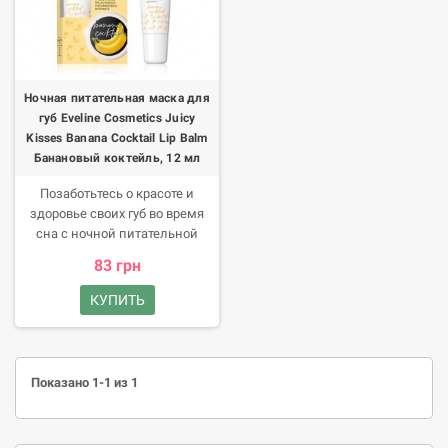
Ночная питательная маска для
губ Eveline Cosmetics Juicy
Kisses Banana Cocktail Lip Balm
Банановый коктейль, 12 мл
Позаботьтесь о красоте и
здоровье своих губ во время
сна с ночной питательной
маской Juicy Kisses Banana
83 грн
Cocktail Lip Balm. Средство
прекрасно справляется с
КУПИТЬ
незначительными трещинами
на губах, питает и увлажняет
кожу.
Показано 1-1 из 1