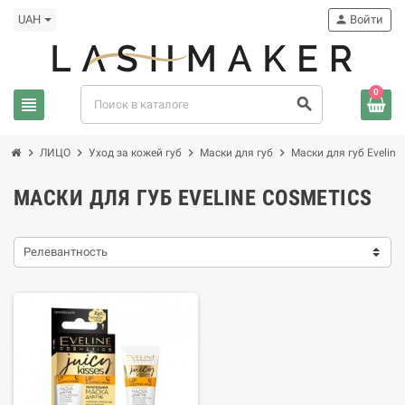
UAH
person
Войти
0
view_headline
search
chevron_right
chevron_right
chevron_right
chevron_right
ЛИЦО
Уход за кожей губ
Маски для губ
Маски для губ Eveline
МАСКИ ДЛЯ ГУБ EVELINE COSMETICS
Релевантность