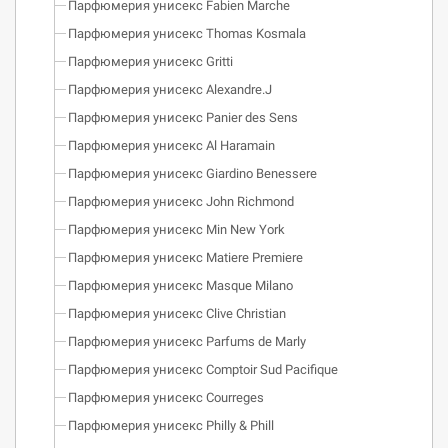
Парфюмерия унисекс Fabien Marche
Парфюмерия унисекс Thomas Kosmala
Парфюмерия унисекс Gritti
Парфюмерия унисекс Alexandre.J
Парфюмерия унисекс Panier des Sens
Парфюмерия унисекс Al Haramain
Парфюмерия унисекс Giardino Benessere
Парфюмерия унисекс John Richmond
Парфюмерия унисекс Min New York
Парфюмерия унисекс Matiere Premiere
Парфюмерия унисекс Masque Milano
Парфюмерия унисекс Clive Christian
Парфюмерия унисекс Parfums de Marly
Парфюмерия унисекс Comptoir Sud Pacifique
Парфюмерия унисекс Courreges
Парфюмерия унисекс Philly & Phill