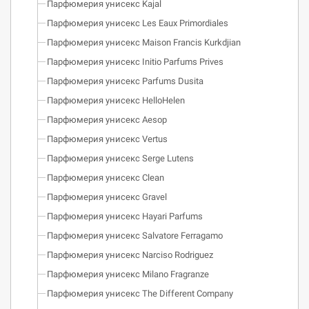
Парфюмерия унисекс Kajal
Парфюмерия унисекс Les Eaux Primordiales
Парфюмерия унисекс Maison Francis Kurkdjian
Парфюмерия унисекс Initio Parfums Prives
Парфюмерия унисекс Parfums Dusita
Парфюмерия унисекс HelloHelen
Парфюмерия унисекс Aesop
Парфюмерия унисекс Vertus
Парфюмерия унисекс Serge Lutens
Парфюмерия унисекс Clean
Парфюмерия унисекс Gravel
Парфюмерия унисекс Hayari Parfums
Парфюмерия унисекс Salvatore Ferragamo
Парфюмерия унисекс Narciso Rodriguez
Парфюмерия унисекс Milano Fragranze
Парфюмерия унисекс The Different Company