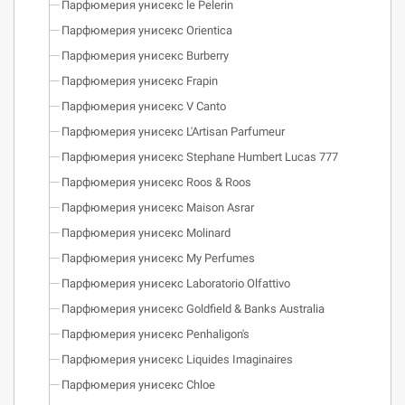
Парфюмерия унисекс le Pelerin
Парфюмерия унисекс Orientica
Парфюмерия унисекс Burberry
Парфюмерия унисекс Frapin
Парфюмерия унисекс V Canto
Парфюмерия унисекс L'Artisan Parfumeur
Парфюмерия унисекс Stephane Humbert Lucas 777
Парфюмерия унисекс Roos & Roos
Парфюмерия унисекс Maison Asrar
Парфюмерия унисекс Molinard
Парфюмерия унисекс My Perfumes
Парфюмерия унисекс Laboratorio Olfattivo
Парфюмерия унисекс Goldfield & Banks Australia
Парфюмерия унисекс Penhaligon's
Парфюмерия унисекс Liquides Imaginaires
Парфюмерия унисекс Chloe