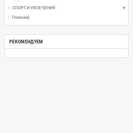
СПОРТ И УВЛЕЧЕНИЯ
Главная]
РЕКОМЕНДУЕМ