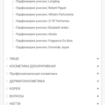
Парфюмерия унисекс Lengling
Парфюмерия унисекс Robert Piguet
Парфюмерия унисекс Vilhelm Parfumerie
Парфюмерия унисекс 27 87 Perfumes
Парфюмерия унисекс Elizabeth Arden
Парфюмерия унисекс Atralia
Парфюмерия унисекс Fragrance Du Bois
Парфюмерия унисекс Ormonde Jayne
ЛИЦО
КОСМЕТИКА ДЕКОРАТИВНАЯ
Профессиональная косметика
ДЕРМАТОКОСМЕТИКА
КОРЕЯ
ВОЛОСЫ
НОГТИ