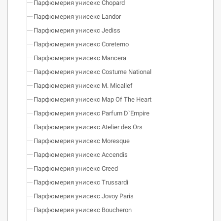
Парфюмерия унисекс Chopard
Парфюмерия унисекс Landor
Парфюмерия унисекс Jediss
Парфюмерия унисекс Coreterno
Парфюмерия унисекс Mancera
Парфюмерия унисекс Costume National
Парфюмерия унисекс M. Micallef
Парфюмерия унисекс Map Of The Heart
Парфюмерия унисекс Parfum D`Empire
Парфюмерия унисекс Atelier des Ors
Парфюмерия унисекс Moresque
Парфюмерия унисекс Accendis
Парфюмерия унисекс Creed
Парфюмерия унисекс Trussardi
Парфюмерия унисекс Jovoy Paris
Парфюмерия унисекс Boucheron