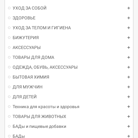
УХОД ЗА СОБОЙ
ЗДОРОВЬЕ
УХОД ЗА ТЕЛОМ И ГИГИЕНА
БИЖУТЕРИЯ
АКСЕССУАРЫ
ТОВАРЫ ДЛЯ ДОМА
ОДЕЖДА, ОБУВЬ, АКСЕССУАРЫ
БЫТОВАЯ ХИМИЯ
ДЛЯ МУЖЧИН
ДЛЯ ДЕТЕЙ
Техника для красоты и здоровья
ТОВАРЫ ДЛЯ ЖИВОТНЫХ
БАДы и пищевые добавки
БАДы