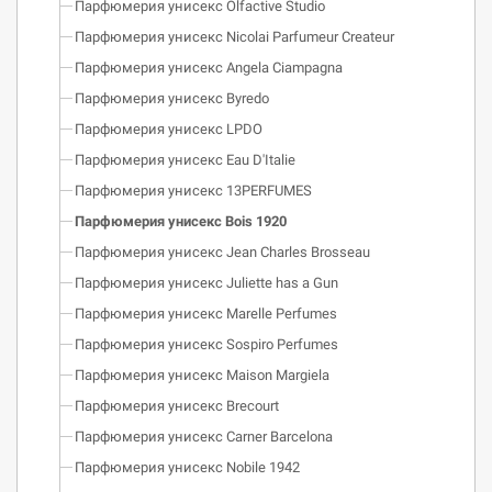
Парфюмерия унисекс Olfactive Studio
Парфюмерия унисекс Nicolai Parfumeur Createur
Парфюмерия унисекс Angela Ciampagna
Парфюмерия унисекс Byredo
Парфюмерия унисекс LPDO
Парфюмерия унисекс Eau D'Italie
Парфюмерия унисекс 13PERFUMES
Парфюмерия унисекс Bois 1920
Парфюмерия унисекс Jean Charles Brosseau
Парфюмерия унисекс Juliette has a Gun
Парфюмерия унисекс Marelle Perfumes
Парфюмерия унисекс Sospiro Perfumes
Парфюмерия унисекс Maison Margiela
Парфюмерия унисекс Brecourt
Парфюмерия унисекс Carner Barcelona
Парфюмерия унисекс Nobile 1942