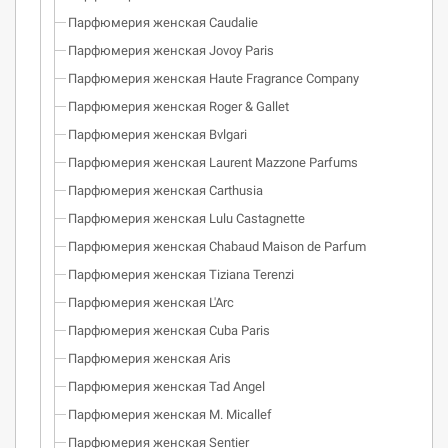
Парфюмерия женская Caudalie
Парфюмерия женская Jovoy Paris
Парфюмерия женская Haute Fragrance Company
Парфюмерия женская Roger & Gallet
Парфюмерия женская Bvlgari
Парфюмерия женская Laurent Mazzone Parfums
Парфюмерия женская Carthusia
Парфюмерия женская Lulu Castagnette
Парфюмерия женская Chabaud Maison de Parfum
Парфюмерия женская Tiziana Terenzi
Парфюмерия женская L'Arc
Парфюмерия женская Cuba Paris
Парфюмерия женская Aris
Парфюмерия женская Tad Angel
Парфюмерия женская M. Micallef
Парфюмерия женская Sentier