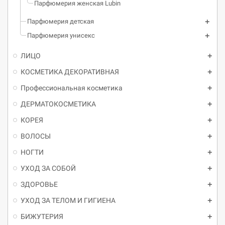
Парфюмерия женская Lubin
Парфюмерия детская
Парфюмерия унисекс
ЛИЦО
КОСМЕТИКА ДЕКОРАТИВНАЯ
Профессиональная косметика
ДЕРМАТОКОСМЕТИКА
КОРЕЯ
ВОЛОСЫ
НОГТИ
УХОД ЗА СОБОЙ
ЗДОРОВЬЕ
УХОД ЗА ТЕЛОМ И ГИГИЕНА
БИЖУТЕРИЯ