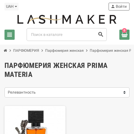
UAH
person
Войти
0
view_headline
search
chevron_right
chevron_right
chevron_right
ПАРФЮМЕРИЯ
Парфюмерия женская
Парфюмерия женская Pri
ПАРФЮМЕРИЯ ЖЕНСКАЯ PRIMA
MATERIA
Релевантность