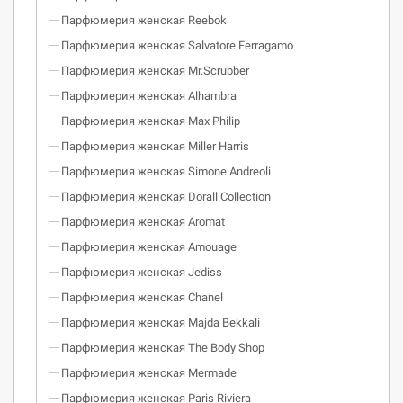
Парфюмерия женская Reebok
Парфюмерия женская Salvatore Ferragamo
Парфюмерия женская Mr.Scrubber
Парфюмерия женская Alhambra
Парфюмерия женская Max Philip
Парфюмерия женская Miller Harris
Парфюмерия женская Simone Andreoli
Парфюмерия женская Dorall Collection
Парфюмерия женская Aromat
Парфюмерия женская Amouage
Парфюмерия женская Jediss
Парфюмерия женская Chanel
Парфюмерия женская Majda Bekkali
Парфюмерия женская The Body Shop
Парфюмерия женская Mermade
Парфюмерия женская Paris Riviera