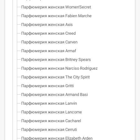
Парфюмерия женская Women'Secret
Парфюмерия женская Fabien Marche
Парфюмерия женская Axis
Парфюмерия женская Creed
Парфюмерия женская Carven
Парфюмерия женская Armaf
Парфюмерия женская Britney Spears
Парфюмерия женская Narciso Rodriguez
Парфюмерия женская The City Spirit
Парфюмерия женская Gritti
Парфюмерия женская Armand Basi
Парфюмерия женская Lanvin
Парфюмерия женская Lancome
Парфюмерия женская Cacharel
Парфюмерия женская Cerruti
Парфюмерия женская Elizabeth Arden