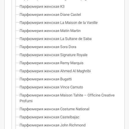
Парфюмерия женская К3
Парфюмерия женская Diane Castel
Парфюмерия женская La Maison de la Vanille
Парфюмерия женская Matin Martin
Парфюмерия женская La Sultane de Saba
Парфюмерия женская Sora Dora
Парфюмерия женская Signature Royale
Парфюмерия женская Remy Marquis
Парфюмерия женская Ahmed Al Maghribi
Парфюмерия женская Bugatti
Парфюмерия женская Vince Camuto
Парфюмерия женская Maison Tahite – Officine Creative
Profumi
Парфюмерия женская Costume National
Парфюмерия женская Castelbajac
Парфюмерия женская John Richmond