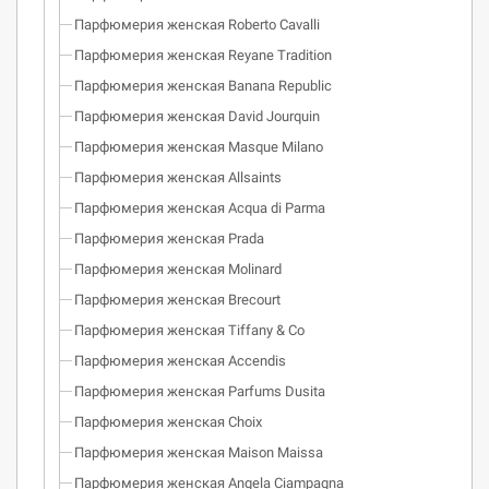
Парфюмерия женская Roberto Cavalli
Парфюмерия женская Reyane Tradition
Парфюмерия женская Banana Republic
Парфюмерия женская David Jourquin
Парфюмерия женская Masque Milano
Парфюмерия женская Allsaints
Парфюмерия женская Acqua di Parma
Парфюмерия женская Prada
Парфюмерия женская Molinard
Парфюмерия женская Brecourt
Парфюмерия женская Tiffany & Co
Парфюмерия женская Accendis
Парфюмерия женская Parfums Dusita
Парфюмерия женская Choix
Парфюмерия женская Maison Maissa
Парфюмерия женская Angela Ciampagna