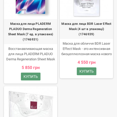
Маска для лица PLADERM
Маска для лица BDR Laser Effect
PLADUO Derma Regeneration
Mask (4 шт в упаковці)
Sheet Mask (7 ед. в упаковке)
(1746939)
(1746931)
Маска для обличчя BDR Laser
Восстанавливающая маска
Effect Mask - это интенсивная
для лица PLADERM PLADUO
биоцеллюлозная маска нового
Derma Regeneration Sheet Mask
поколения, с эффектом второй
4 550 грн
фокусируется на увлажнении,
кожи, созданная для того,
5 850 грн
рельефе кожи и
чтобы мгновенно оживить
КУПИТЬ
гипоаллергенном уходе. Маска
вашу кожу. Ее уникальный
КУПИТЬ
насыщает кожу влагой,
состав, обогащенный
успокаивает и ускоряет
пептидами, антиоксидантами
восстановление, делая ее
и успокаивающими
более гладкой, упругой и
компонентами, запускает
здоровой.
процессы глубокого
восстановления и
омоложения.