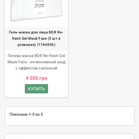
Гель-маска для лица BDR Re-
fresh Gel Mask Face (5 шт в
упаковке) (1746936)
Гелева маска BDR Re-fresh Gel
Mask Face - интенсивный уход
с эффектом салонной
процедуры, подарите своей
4 550 грн
коже новый уровень ухода,
который она заслуживает
КУПИТЬ
освежающее, успокаивающее
и омолаживающее действие в
одной маске! Почувствуйте
эффект профессионального
Показано 1-5 из 5
ухода у себя дома!