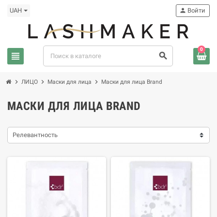
UAH
person
Войти
0
view_headline
search
chevron_right
chevron_right
chevron_right
ЛИЦО
Маски для лица
Маски для лица Brand
МАСКИ ДЛЯ ЛИЦА BRAND
Релевантность