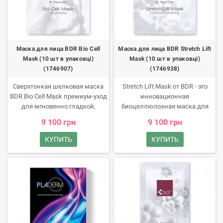
Маска для лица BDR Bio Cell
Маска для лица BDR Stretch Lift
Mask (10 шт в упаковці)
Mask (10 шт в упаковці)
(1746907)
(1746938)
Сверхтонкая шелковая маска
Stretch Lift Mask от BDR - это
BDR Bio Cell Mask премиум-уход
инновационная
для мгновенно гладкой,
биоцеллюлозная маска для
увлажненной и подтянутой
лица с эффектом
9 100 грн
9 100 грн
кожи, поражающей своим
подтягивания, которая вы
коктейлем фитоактивных
видимо улучшает контуры
КУПИТЬ
КУПИТЬ
ингредиентов. MatrixylTM
лица уже после первого
пептидный комплекс
использования. Идеальное
активизирует синтез
решение для тех, кто хочет
коллагена и восстанавливает
подтянуть контуры лица без
структуру эпидермиса,
инъекций комфортно, быстро и
укрепляя его изнутри.
эффективно.