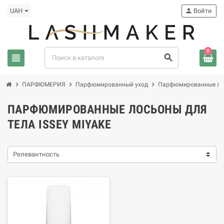
UAH
person
Войти
0
view_headline
search
chevron_right
chevron_right
chevron_right
ПАРФЮМЕРИЯ
Парфюмированный уход
Парфюмированные лос
ПАРФЮМИРОВАННЫЕ ЛОСЬОНЫ ДЛЯ
ТЕЛА ISSEY MIYAKE
Релевантность