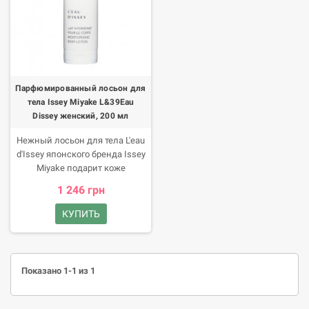
Парфюмированный лосьон для
тела Issey Miyake L&39Eau
Dissey женский, 200 мл
Нежный лосьон для тела L'eau
d'Issey японского бренда Issey
Miyake подарит коже
невероятное блаженство.
1 246 грн
Благодаря своим
увлажняющим свойствам он
КУПИТЬ
избавит от ощущения сухости и
стянутости, сделает кожу
мягкой и шелковистой, оставит
на ней легкий шлейф
Показано 1-1 из 1
одноименного парфюма.