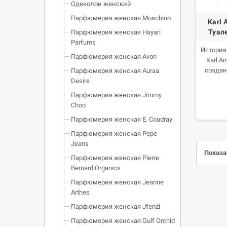
Одеколон женский
Парфюмерия женская Moschino
Karl 
Туал
Парфюмерия женская Hayari
Parfums
История 
Парфюмерия женская Avon
Karl A
создан
Парфюмерия женская Auraa
вдо
Desire
Парфюмерия женская Jimmy
Choo
Парфюмерия женская E. Coudray
Парфюмерия женская Pepe
Jeans
Показан
Парфюмерия женская Pierre
Bernard Organics
Парфюмерия женская Jeanne
Arthes
Парфюмерия женская Jfenzi
Парфюмерия женская Gulf Orchid