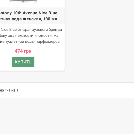
Antony 10th Avenue Nice Blue
етная вода женская, 100 мл
Nice Blue от французского бренда
ntony ода нежности и юности. На
ие туалетной воды парфюмеров
хновил образ романтичной и
474 грн
чувственной девушки.
КУПИТЬ
о 1-1 из 1