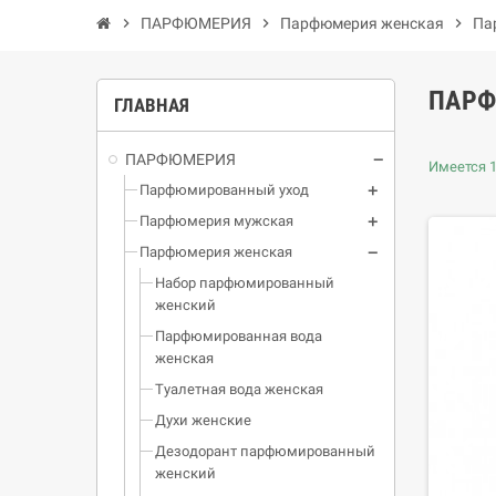
chevron_right
ПАРФЮМЕРИЯ
chevron_right
Парфюмерия женская
chevron_right
Па
ПАРФ
ГЛАВНАЯ
ПАРФЮМЕРИЯ
Имеется 1
Парфюмированный уход
Парфюмерия мужская
Парфюмерия женская
Набор парфюмированный
женский
Парфюмированная вода
женская
Туалетная вода женская
Духи женские
Дезодорант парфюмированный
женский