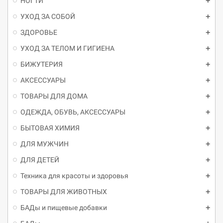
НОГТИ
УХОД ЗА СОБОЙ
ЗДОРОВЬЕ
УХОД ЗА ТЕЛОМ И ГИГИЕНА
БИЖУТЕРИЯ
АКСЕССУАРЫ
ТОВАРЫ ДЛЯ ДОМА
ОДЕЖДА, ОБУВЬ, АКСЕССУАРЫ
БЫТОВАЯ ХИМИЯ
ДЛЯ МУЖЧИН
ДЛЯ ДЕТЕЙ
Техника для красоты и здоровья
ТОВАРЫ ДЛЯ ЖИВОТНЫХ
БАДы и пищевые добавки