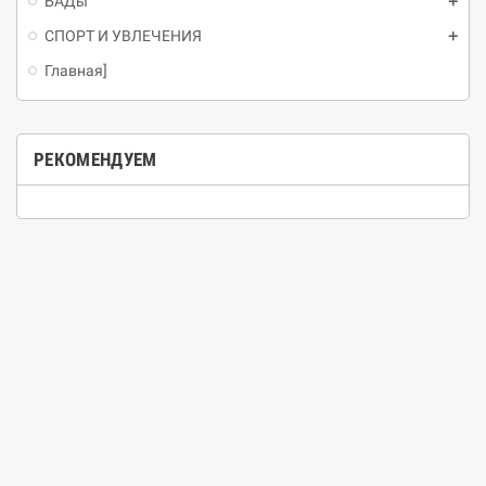
БАДы
СПОРТ И УВЛЕЧЕНИЯ
Главная]
РЕКОМЕНДУЕМ