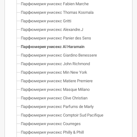
Парфюмерия унисекс Fabien Marche
Парфюмерия унисекс Thomas Kosmala
Парфюмерия унисекс Gritti
Парфюмерия унисекс Alexandre.J
Парфюмерия унисекс Panier des Sens
Парфюмерия унисекс Al Haramain
Парфюмерия унисекс Giardino Benessere
Парфюмерия унисекс John Richmond
Парфюмерия унисекс Min New York
Парфюмерия унисекс Matiere Premiere
Парфюмерия унисекс Masque Milano
Парфюмерия унисекс Clive Christian
Парфюмерия унисекс Parfums de Marly
Парфюмерия унисекс Comptoir Sud Pacifique
Парфюмерия унисекс Courreges
Парфюмерия унисекс Philly & Phill