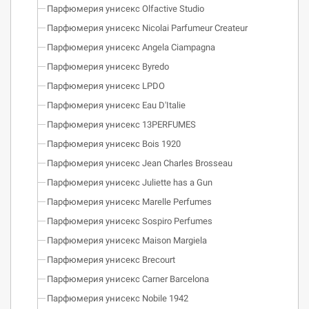
Парфюмерия унисекс Olfactive Studio
Парфюмерия унисекс Nicolai Parfumeur Createur
Парфюмерия унисекс Angela Ciampagna
Парфюмерия унисекс Byredo
Парфюмерия унисекс LPDO
Парфюмерия унисекс Eau D'Italie
Парфюмерия унисекс 13PERFUMES
Парфюмерия унисекс Bois 1920
Парфюмерия унисекс Jean Charles Brosseau
Парфюмерия унисекс Juliette has a Gun
Парфюмерия унисекс Marelle Perfumes
Парфюмерия унисекс Sospiro Perfumes
Парфюмерия унисекс Maison Margiela
Парфюмерия унисекс Brecourt
Парфюмерия унисекс Carner Barcelona
Парфюмерия унисекс Nobile 1942