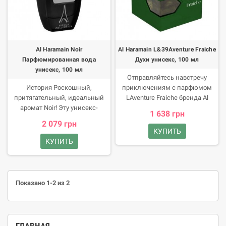
Al Haramain Noir
Al Haramain L&39Aventure Fraiche
Парфюмированная вода
Духи унисекс, 100 мл
унисекс, 100 мл
Отправляйтесь навстречу
История Роскошный,
приключениям с парфюмом
притягательный, идеальный
LAventure Fraiche бренда Al
аромат Noir! Эту унисекс-
Haramain Perfumes! Пирамида
1 638 грн
композицию парфюмеры
композиции Ароматическая
2 079 грн
арабского бренда Al Haramain
композиция относится к
КУПИТЬ
создали для тех, кто стремится
группе фужерных, цитрусовых.
КУПИТЬ
выделяться.
Показано 1-2 из 2