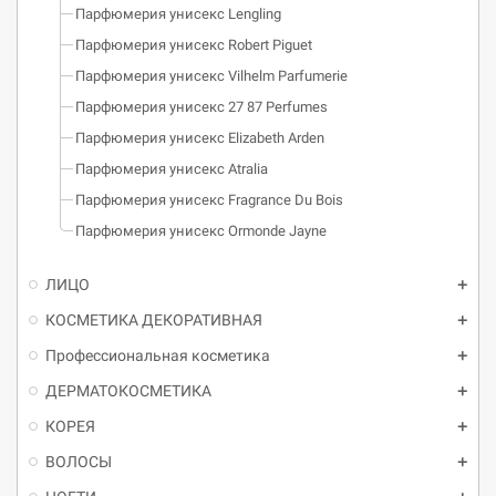
Парфюмерия унисекс Lengling
Парфюмерия унисекс Robert Piguet
Парфюмерия унисекс Vilhelm Parfumerie
Парфюмерия унисекс 27 87 Perfumes
Парфюмерия унисекс Elizabeth Arden
Парфюмерия унисекс Atralia
Парфюмерия унисекс Fragrance Du Bois
Парфюмерия унисекс Ormonde Jayne
ЛИЦО
КОСМЕТИКА ДЕКОРАТИВНАЯ
Профессиональная косметика
ДЕРМАТОКОСМЕТИКА
КОРЕЯ
ВОЛОСЫ