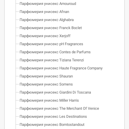
Парфюмерия унисекс Amouroud
Парфюмерия унисекс Afnan
Парфюмерия унисекс Alghabra
Парфюмерия унисекс Franck Boclet
Парфюмерия унисекс Xerjoff
Парфюмерия унисекс pH Fragrances
Парфюмерия унисекс Contes de Parfums
Парфюмерия унисекс Tiziana Terenzi
Парфюмерия унисекс Haute Fragrance Company
Парфюмерия унисекс Shauran
Парфюмерия унисекс Somens
Парфюмерия унисекс Giardini Di Toscana
Парфюмерия унисекс Miller Harris
Парфюмерия унисекс The Merchant Of Venice
Парфюмерия унисекс Les Destinations
Парфюмерия унисекс Borntostandout