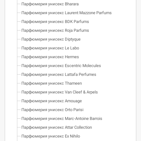
Парфюмерия унисекс Bharara
Парфюмерия унисекс Laurent Mazzone Parfums
Парфюмерия унисекс BDK Parfums
Парфюмерия унисекс Roja Parfums
Парфюмерия унисекс Diptyque
Парфюмерия унисекс Le Labo
Парфюмерия унисекс Hermes
Парфюмерия унисекс Escentric Molecules
Парфюмерия унисекс Lattafa Perfumes
Парфюмерия унисекс Thameen
Парфюмерия унисекс Van Cleef & Arpels
Парфюмерия унисекс Amouage
Парфюмерия унисекс Orto Parisi
Парфюмерия унисекс Marc-Antoine Barrois
Парфюмерия унисекс Attar Collection
Парфюмерия унисекс Ex Nihilo