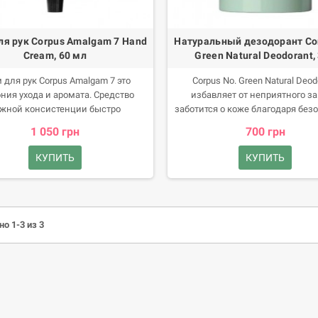
ля рук Corpus Amalgam 7 Hand
Натуральный дезодорант Co
Cream, 60 мл
Green Natural Deodorant, 
 для рук Corpus Amalgam 7 это
Corpus No. Green Natural Deod
ния ухода и аромата. Средство
избавляет от неприятного за
жной консистенции быстро
заботится о коже благодаря без
ывается, оставляет ощущение
составу с натуральными компо
1 050 грн
700 грн
шелковистости и легкости.
КУПИТЬ
КУПИТЬ
о 1-3 из 3