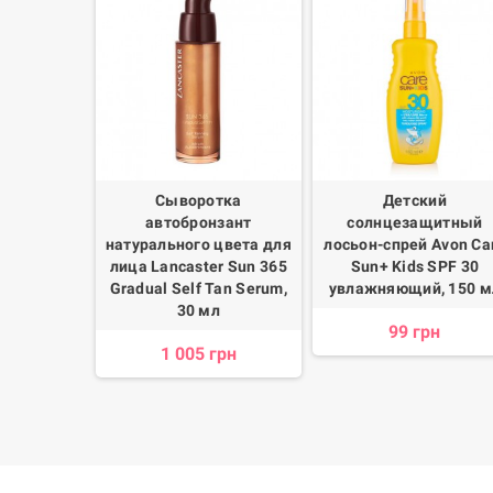
ела Lirene
Сыворотка
Детский
езмерного
автобронзант
солнцезащитный
а солнце,
натурального цвета для
лосьон-спрей Avon Ca
л
лица Lancaster Sun 365
Sun+ Kids SPF 30
Gradual Self Tan Serum,
увлажняющий, 150 м
н
30 мл
99 грн
1 005 грн