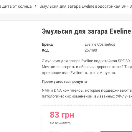
ащита от солнца
chevron_right
Эмульсия для загара Eveline водостойкая SPF 3
Эмульсия для загара Eveline
Бренд
Eveline Cosmetics
Код
257490
Эмульсия для загара Eveline водостойкая SPF 30,
Мечтаете загореть и сберечь здоровье кожи? Тог
производителя Eveline то, что вам нужно.
Преимущества продукта
NMF и DNA комплексы, которые поддерживают в
патологических изменений, вызванных УФ-луча
83 грн
Не начислять