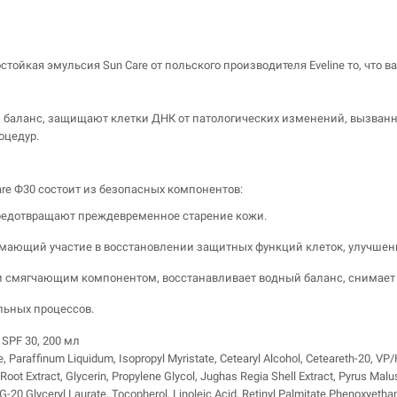
л
стойкая эмульсия Sun Care от польского производителя Eveline то, что в
баланс, защищают клетки ДНК от патологических изменений, вызван
оцедур.
re Ф30 состоит из безопасных компонентов:
предотвращают преждевременное старение кожи.
имающий участие в восстановлении защитных функций клеток, улучшени
и смягчающим компонентом, восстанавливает водный баланс, снимает 
льных процессов.
 SPF 30, 200 мл
, Paraffinum Liquidum, Isopropyl Myristate, Cetearyl Alcohol, Ceteareth-20, V
ot Extract, Glycerin, Propylene Glycol, Jughas Regia Shell Extract, Pyrus Malus
G-20 Glyceryl Laurate, Tocopherol, Linoleic Acid, Retinyl Palmitate,Phenoxyethan