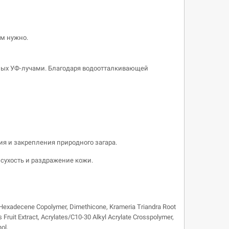
ам нужно.
ных УФ-лучами. Благодаря водоотталкивающей
я и закрепления природного загара.
сухость и раздражение кожи.
P/Hexadecene Copolymer, Dimethicone, Krameria Triandra Root
 Fruit Extract, Acrylates/C10-30 Alkyl Acrylate Crosspolymer,
ol,