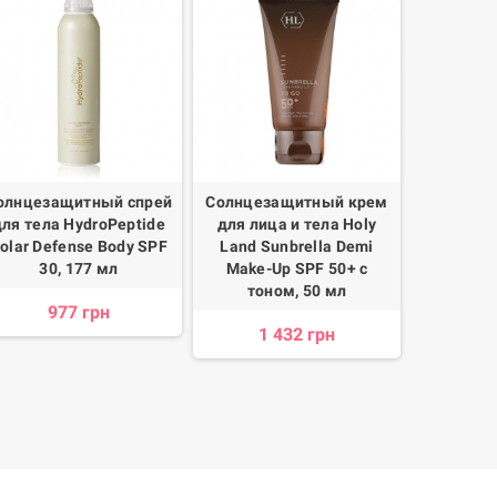
олнцезащитный спрей
Солнцезащитный крем
Очищающ
для тела HydroPeptide
для лица и тела Holy
лица и те
olar Defense Body SPF
Land Sunbrella Demi
Lavan
30, 177 мл
Make-Up SPF 50+ с
тоном, 50 мл
977 грн
1 432 грн