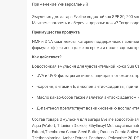
Применение Универсальный
Эмульсия для загара Eveline водостойкая SPF 30, 200 м
Мечтаете загореть и сберечь здоровье кожи? Тогда водо
Преимущества продукта
NMF и DNA комплексы, которые поддерживают водный 
формуле эффективен даже во время и после водных пр
Как действует?
Водостойкая эмульсия для чувствительной кожи Sun Ca
UVA и UVB- фильтры активно защищают от ожогов, 
-каротин, витамин Е, ликопен антиоксиданты, прин
Масло какао-бобов также является антиоксидантом 
Д-пантенол препятствует возникновению воспалите
Состав товара Эмульсия для загара Eveline водостойкая
Aqua (Water), Titanium Dioxide, Ethylhexyl Methoxycinnamate
Extract,Theobroma Cacao Seed Butter, Daucus Carota Sativa Ro
Triethanolamine, Amber Extract, Panthenol, Polysorbte 20, PE