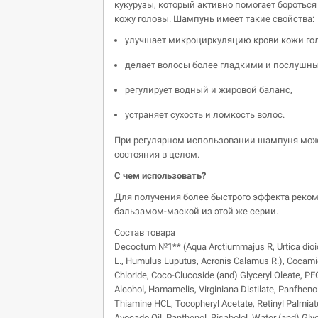
кукурузы, который активно помогает боротьс
кожу головы. Шампунь имеет такие свойства:
улучшает микроциркуляцию крови кожи го
делает волосы более гладкими и послушн
регулирует водный и жировой баланс,
устраняет сухость и ломкость волос.
При регулярном использовании шампуня можн
состояния в целом.
С чем использовать?
Для получения более быстрого эффекта реко
бальзамом-маской из этой же серии.
Состав товара
Decoctum №1** (Aqua Arctiummajus R, Urtica dioica L
L., Humulus Luputus, Acronis Calamus R.), Cocam
Chloride, Coco-Clucoside (and) Glyceryl Oleate, PE
Alcohol, Hamamelis, Virginiana Distilate, Panfheno
Thiamine HCL, Tocopheryl Acetate, Retinyl Palmiate
Avocado Oil, Panthenol, Bisabolol, Water (and) Gly