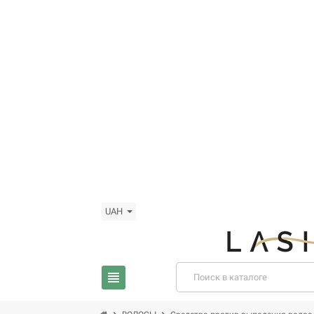
UAH
view_headline