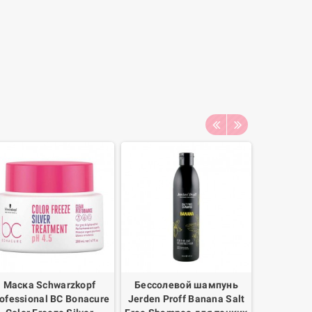
Маска Schwarzkopf
Бессолевой шампунь
Шам
ofessional BC Bonacure
Jerden Proff Banana Salt
нормал