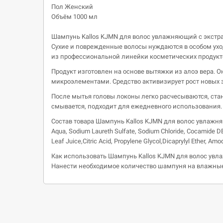
Пол Женский
Объём 1000
мл
Шампунь Kallos KJMN для волос увлажняющий с экстра
Сухие и поврежденные волосы нуждаются в особом ухо
из профессиональной линейки косметических продукт
Продукт изготовлен на основе вытяжки из алоэ вера.
микроэлементами. Средство активизирует рост новых 
После мытья головы локоны легко расчесываются, ста
смывается, подходит для ежедневного использования.
Состав товара Шампунь Kallos KJMN для волос увлажн
Aqua, Sodium Laureth Sulfate, Sodium Chloride, Cocamide DEA
Leaf Juice,Citric Acid, Propylene Glycol,Dicaprylyl Ether, A
Как использовать Шампунь Kallos KJMN для волос увл
Нанести необходимое количество шампуня на влажные 