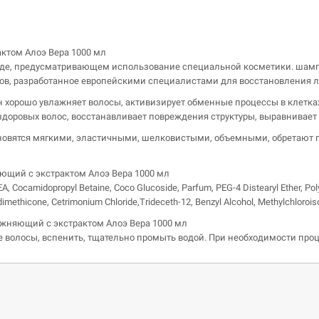
ктом Алоэ Вера 1000 мл
де, предусматривающем использование специальной косметики. шампунь
ов, разработанное европейскими специалистами для восстановления л
 Он хорошо увлажняет волосы, активизирует обменные процессы в клет
здоровых волос, восстанавливает повреждения структуры, выравнивает 
новятся мягкими, эластичными, шелковистыми, объемными, обретают п
яющий с экстрактом Алоэ Вера 1000 мл
, Cocamidopropyl Betaine, Coco Glucoside, Parfum, PEG-4 Distearyl Ether, Poly
modimethicone, Cetrimonium Chloride,Trideceth-12, Benzyl Alcohol, Methylchloroi
ажняющий с экстрактом Алоэ Вера 1000 мл
волосы, вспенить, тщательно промыть водой. При необходимости проц