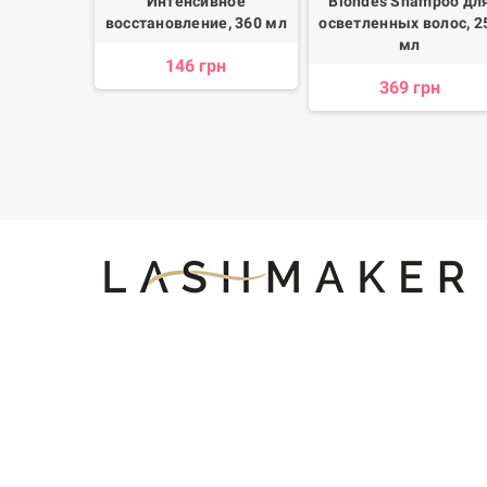
brya Ice
Интенсивное
Blondes Shampoo дл
rapy Hair
восстановление, 360 мл
осветленных волос, 2
oo, для
мл
146 грн
ористых
369 грн
00 мл
рн