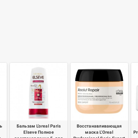
ь
Бальзам L'oreal Paris
Восстанавливающая
Elseve Полное
маска L'Oreal
Pr