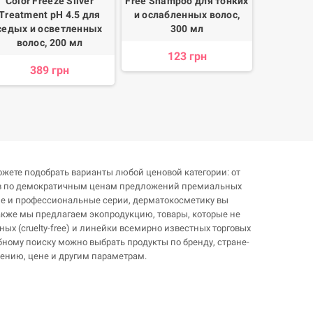
Color Freeze Silver
Free Shampoo для тонких
DeLa
Treatment pH 4.5 для
и ослабленных волос,
ком
седых и осветленных
300 мл
при
волос, 200 мл
происхож
123 грн
389 грн
1
жете подобрать варианты любой ценовой категории: от
ов по демократичным ценам предложений премиальных
ие и профессиональные серии, дерматокосметику вы
Также мы предлагаем экопродукцию, товары, которые не
ных (cruelty-free) и линейки всемирно известных торговых
бному поиску можно выбрать продукты по бренду, стране-
чению, цене и другим параметрам.