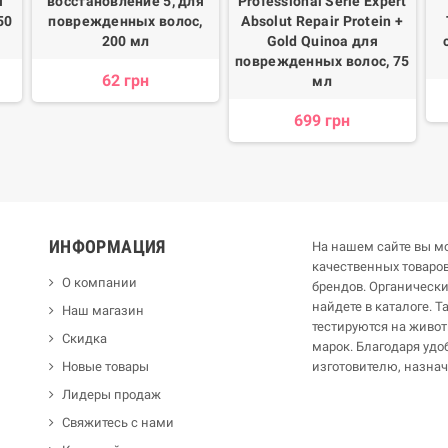
я
восстановление 5, для
Professional Serie Expert
50
поврежденных волос,
Absolut Repair Protein +
200 мл
Gold Quinoa для
поврежденных волос, 75
62 грн
мл
699 грн
ИНФОРМАЦИЯ
На нашем сайте вы мо
качественных товар
О компании
брендов. Органическ
найдете в каталоге. 
Наш магазин
тестируются на живот
Скидка
марок. Благодаря удо
Новые товары
изготовителю, назна
Лидеры продаж
Свяжитесь с нами