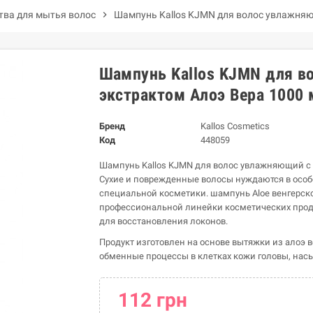
тва для мытья волос
chevron_right
Шампунь Kallos KJMN для волос увлажняю
Шампунь Kallos KJMN для в
экстрактом Алоэ Вера 1000 
Бренд
Kallos Cosmetics
Код
448059
Шампунь Kallos KJMN для волос увлажняющий с 
Сухие и поврежденные волосы нуждаются в осо
специальной косметики. шампунь Aloe венгерског
профессиональной линейки косметических прод
для восстановления локонов.
Продукт изготовлен на основе вытяжки из алоэ в
обменные процессы в клетках кожи головы, на
112 грн