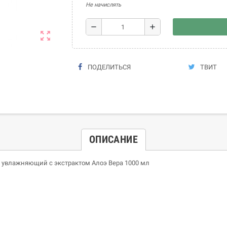
Не начислять
remove
add
zoom_out_map
ПОДЕЛИТЬСЯ
ТВИТ
ОПИСАНИЕ
с увлажняющий с экстрактом Алоэ Вера 1000 мл