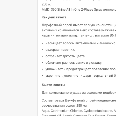
250 мл
MyIDi 360 Shine All In One 2-Phase Spray лег
Как действует?
Двухфазный спрей имеет легкую консистенцию
активных компонентов в его составе ухажив
кератин, ниацинамид, пантенол, витамин В6. 
насыщает волосы витаминами и аминокис
оздоравливает их,
сохраняет яркость цвета,
облегчает расчесывание и укладку,
увлажняет и предотвращает появление пос
укрепляет, уплотняет и дарит зеркальный б
Бьюти-советы
Для комплексного ухода за волосами подбери
Состав товара Двухфазный спрей-кондиционер M
расчесывания волос, 250 мл
Aqua, Cetrimonium Chloride, Cyclopentasiloxane, 
(Coconut) Oil, Acacia Concinna Fruit Extract, Tamari