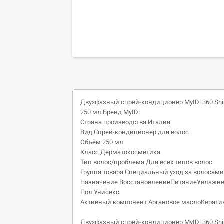
Двухфазный спрей-кондиционер MyIDi 360 Shine
250 мл Бренд
MyIDi
Страна производства
Италия
Вид
Спрей-кондиционер для волос
Объём
250
мл
Класс
Дерматокосметика
Тип волос/проблема
Для всех типов волос
Группа товара
Специальный уход за волосами
Назначение
Восстановление
Питание
Увлажн
Пол
Унисекс
Активный компонент
Аргановое масло
Керати
Двухфазный спрей-кондиционер MyIDi 360 Shine