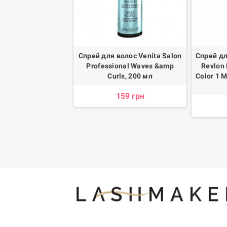
ный спрей Profis
Спрей для волос Venita Salon
Спрей д
Ice Blonde Perfect
Professional Waves &amp
Revlon 
ster укрепляющий
Curls, 200 мл
Color 1 M
лонд оттенки, 250
159 грн
мл
291 грн