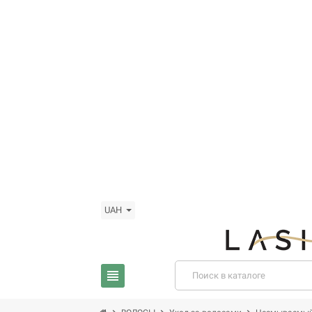
UAH
view_headline