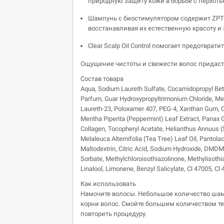
природную защиту кожи в борьбе с перхоть
Шампунь с биостимулятором содержит ZPTO
восстанавливая их естественную красоту и 
Clear Scalp Oil Control помогает предотврат
Ощущение чистоты и свежести волос придаст 
Состав товара
Aqua, Sodium Laureth Sulfate, Cocamidopropyl Beta
Parfum, Guar Hydroxypropyltrimonium Chloride, Me
Laureth-23, Poloxamer 407, PEG-4, Xanthan Gum, C
Mentha Piperita (Peppermint) Leaf Extract, Panax 
Collagen, Tocopheryl Acetate, Helianthus Annuus 
Melaleuca Alternifolia (Tea Tree) Leaf Oil, Pantolac
Maltodextrin, Citric Acid, Sodium Hydroxide, DMD
Sorbate, Methylchloroisothiazolinone, Methylisothi
Linalool, Limonene, Benzyl Salicylate, Cl 47005, Cl 
Как использовать
Намочите волосы. Небольшое количество шамп
корни волос. Смойте большим количеством т
повторить процедуру.