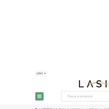
UAH
view_headline