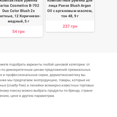
Компактные румяна
Компактные румяна для
Компактн
arisa Cosmetics В-702
лица Paese Blush Argan
лица Bless
Duo Color Blush 2х
Oil с аргановым маслом,
Blus
ветные, 12 Коричнево-
тон 48, 9 г
медный, 5 г
237 грн
54 грн
жете подобрать варианты любой ценовой категории: от
ов по демократичным ценам предложений премиальных
ие и профессиональные серии, дерматокосметику вы
Также мы предлагаем экопродукцию, товары, которые не
ных (cruelty-free) и линейки всемирно известных торговых
бному поиску можно выбрать продукты по бренду, стране-
чению, цене и другим параметрам.