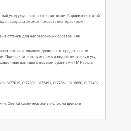
ный уход ухудшают состояние кожи. Справиться с этой
каждая девушка сможет похвастаться красивым
вые оттенки для неповторимых образов, или
чка, которая поможет дозировать средство и не
. Подчеркните их румянами и ведите кисточку к уху,
осхищенные взгляды с новыми румянами ТМ Patricia
ben, CI77019, CI77891, CI77491, CI77861, CI15850, CI 77492,
ян. Слегка коснитесь зоны яблок на щеках и