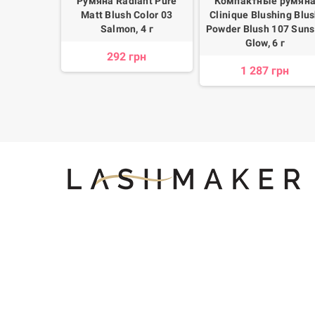
я лица
Румяна Radiant Pure
Компактные румян
c In Cheek
Matt Blush Color 03
Clinique Blushing Blu
 1.7 г
Salmon, 4 г
Powder Blush 107 Suns
Glow, 6 г
н
292 грн
1 287 грн