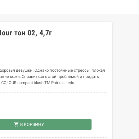
lour тон 02, 4,7г
доровья девушки. Однако постоянные стрессы, плохая
яние кожи. Справиться с этой проблемой и придать
OLOUR compact blush ТМ Patricia Ledo.
shopping_cart
В КОРЗИНУ