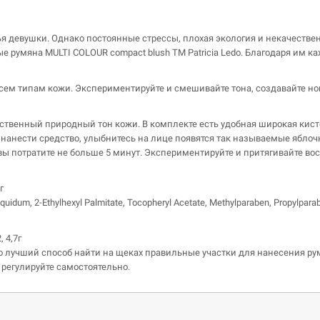
я девушки. Однако постоянные стрессы, плохая экология и некачествен
 румяна MULTI COLOUR compact blush ТМ Patricia Ledo. Благодаря им 
всем типам кожи. Экспериментируйте и смешивайте тона, создавайте но
ственный природный тон кожи. В комплекте есть удобная широкая кисто
анести средство, улыбнитесь на лице появятся так называемые яблочки
вы потратите не больше 5 минут. Экспериментируйте и притягивайте в
г
quidum, 2-Ethylhexyl Palmitate, Tocopheryl Acetate, Methylparaben, Propylpara
, 4,7г
о лучший способ найти на щеках правильные участки для нанесения рум
 регулируйте самостоятельно.