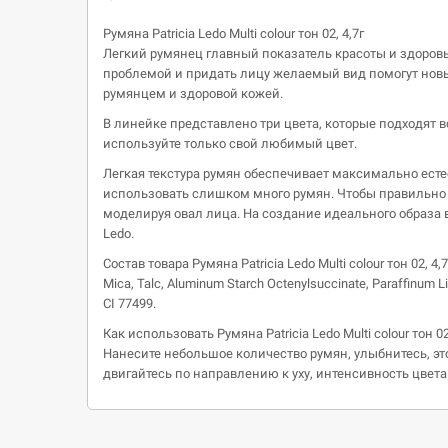
Румяна Patricia Ledo Multi colour тон 02, 4,7г
Легкий румянец главный показатель красоты и здоровь
проблемой и придать лицу желаемый вид помогут новые
румянцем и здоровой кожей.
В линейке представлено три цвета, которые подходят 
используйте только свой любимый цвет.
Легкая текстура румян обеспечивает максимально есте
использовать слишком много румян. Чтобы правильно н
моделируя овал лица. На создание идеального образа 
Ledo.
Состав товара Румяна Patricia Ledo Multi colour тон 02, 4,7
Mica, Talc, Aluminum Starch Octenylsuccinate, Paraffinum Li
CI 77499.
Как использовать Румяна Patricia Ledo Multi colour тон 02
Нанесите небольшое количество румян, улыбнитесь, эт
двигайтесь по направлению к уху, интенсивность цвета