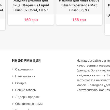
а
Жидкие румяна для
Румяна для лица Debby
sh
лица Stagenius Liquid
Blush Experience Mat
P
et
Blush 02 Coral, 19.6 г
Finish 06, 9 г
ц
160 грн
158 грн
ИНФОРМАЦИЯ
На нашем сайте вы мо
качественных товар
О компании
брендов. Органическ
найдете в каталоге. 
Наш магазин
тестируются на живот
Скидка
марок. Благодаря удо
Новые товары
изготовителю, назна
Лидеры продаж
Свяжитесь с нами