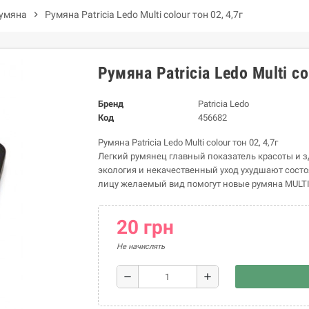
умяна
chevron_right
Румяна Patricia Ledo Multi colour тон 02, 4,7г
Румяна Patricia Ledo Multi co
Бренд
Patricia Ledo
Код
456682
Румяна Patricia Ledo Multi colour тон 02, 4,7г
Легкий румянец главный показатель красоты и з
экология и некачественный уход ухудшают состо
лицу желаемый вид помогут новые румяна MULTI C
20 грн
Не начислять
remove
add