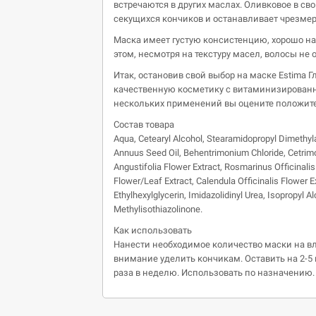
встречаются в других маслах. Оливковое в свою
секущихся кончиков и останавливает чрезме
Маска имеет густую консистенцию, хорошо нан
этом, несмотря на текстуру масел, волосы не
Итак, остановив свой выбор на маске Estima 
качественную косметику с витаминизированн
нескольких применений вы оцените положите
Состав товара
Aqua, Cetearyl Alcohol, Stearamidopropyl Dimethyl
Annuus Seed Oil, Behentrimonium Chloride, Cetrimo
Angustifolia Flower Extract, Rosmarinus Officinalis
Flower/Leaf Extract, Calendula Officinalis Flower E
Ethylhexylglycerin, Imidazolidinyl Urea, Isopropyl A
Methylisothiazolinone.
Как использовать
Нанести необходимое количество маски на в
внимание уделить кончикам. Оставить на 2-5 
раза в неделю. Использовать по назначению.