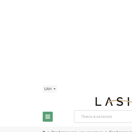
UAH
view_headline