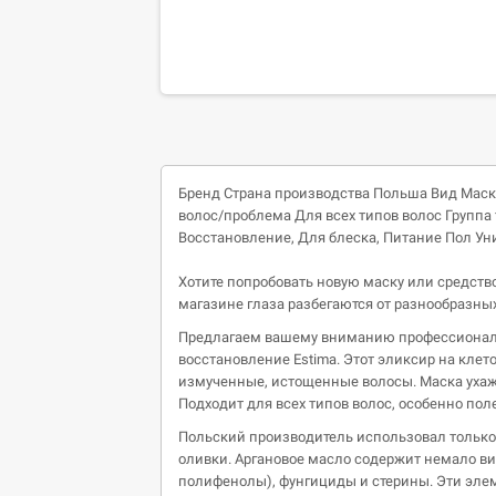
Бренд
Страна производства
Польша
Вид
Маск
волос/проблема
Для всех типов волос
Группа
Восстановление,
Для блеска,
Питание
Пол
Ун
Хотите попробовать новую маску или средство 
магазине глаза разбегаются от разнообразны
Предлагаем вашему вниманию профессиональ
восстановление Estima. Этот эликсир на клет
измученные, истощенные волосы. Маска ухажи
Подходит для всех типов волос, особенно пол
Польский производитель использовал только
оливки. Аргановое масло содержит немало вит
полифенолы), фунгициды и стерины. Эти элем