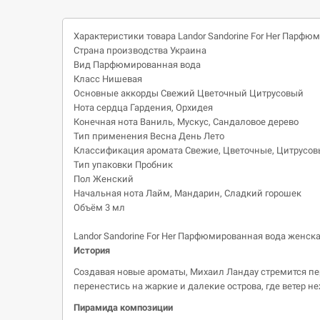
Характеристики товара Landor Sandorine For Her Парфю
Страна производства Украина
Вид Парфюмированная вода
Класс Нишевая
Основные аккорды Свежий
Цветочный
Цитрусовый
Нота сердца Гардения, Орхидея
Конечная нота Ваниль, Мускус, Сандаловое дерево
Тип применения
Весна
День
Лето
Классификация аромата Свежие, Цветочные, Цитрусов
Тип упаковки Пробник
Пол Женский
Начальная нота Лайм, Мандарин, Сладкий горошек
Объём 3
мл
Landor Sandorine For Her Парфюмированная вода женска
История
Создавая новые ароматы, Михаил Ландау стремится пер
перенестись на жаркие и далекие острова, где ветер не
Пирамида композиции