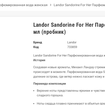
рфюмированная вода женская
chevron_right
Landor Sandorine For Her Парфю
Landor Sandorine For Her П
мл (пробник)
Бренд
Landor
Код
733859
Landor Sandorine For Her Парфюмированная вода 
История
Создавая новые ароматы, Михаил Ландау стреми
происходят в моменте. Парфюмированная вода San
далекие острова, где ветер нежно ласкает кожу и
Пирамида композиции
Верхние ноты представлены яркими и чувстве
сладкого горошка.
Ноты сердца плавно принимают в объятья орх