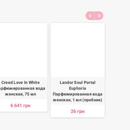
Creed Love In White
Landor Soul Portal
Bouche
арфюмированная вода
Euphoria
B
женская, 75 мл
Парфюмированная вода
Парфюмир
женская, 1 мл (пробник)
женс
6 641 грн
26 грн
7