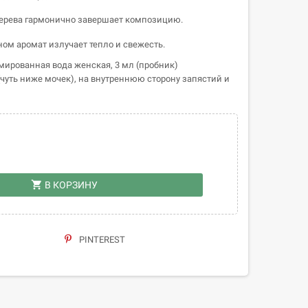
 дерева гармонично завершает композицию.
ном аромат излучает тепло и свежесть.
юмированная вода женская, 3 мл (пробник)
(чуть ниже мочек), на внутреннюю сторону запястий и
shopping_cart
В КОРЗИНУ
PINTEREST