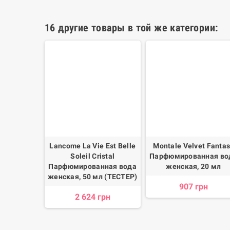
16 другие товары в той же категории:
le Essence
Lancome La Vie Est Belle
Montale Velvet Fanta
нная вода
Soleil Cristal
Парфюмированная во
50 мл
Парфюмированная вода
женская, 20 мл
женская, 50 мл (ТЕСТЕР)
грн
907 грн
2 624 грн