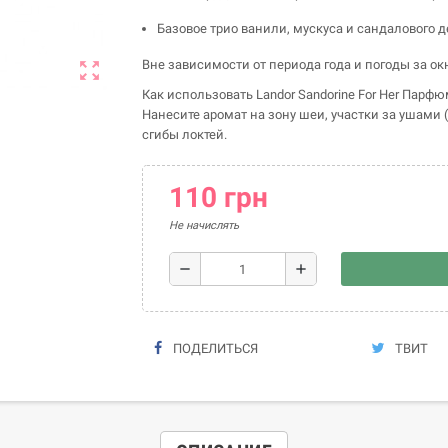
Базовое трио ванили, мускуса и сандалового
Вне зависимости от периода года и погоды за ок
zoom_out_map
Как использовать Landor Sandorine For Her Парф
Нанесите аромат на зону шеи, участки за ушами 
сгибы локтей.
110 грн
Не начислять
remove
add
ПОДЕЛИТЬСЯ
ТВИТ