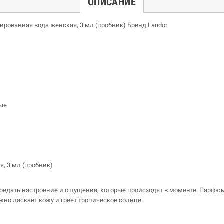
ОПИСАНИЕ
мированная вода женская, 3 мл (пробник) Бренд
Landor
ые
я, 3 мл (пробник)
едать настроение и ощущения, которые происходят в моменте. Парфюми
жно ласкает кожу и греет тропическое солнце.